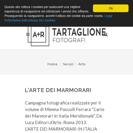
Questo sito utilizza i cookies per assicurarti una migliore
Ok
esperienza di navigazione ed ottimizzare i servizi che offriamo.
Proseguendo la navigazione, accetti l'utilizzo dei cookie da parte nostra.
Leggi
l'informativa sulla privacy ed i cookies
Home
Servizi
Arte
L'ARTE DEI MARMORARI
Campagna fotografica realizzate per il
volume di Mimma Pasculli Ferrara “L’arte
dei Marmorari in Italia Meridionale”, De
Luca Editori d’Arte, Roma 2013.
L’ARTE DEI MARMORARI IN ITALIA